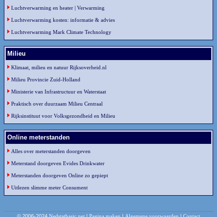
Luchtverwarming en heater | Verwarming
Luchtverwarming kosten: informatie & advies
Luchtverwarming Mark Climate Technology
Milieu
Klimaat, milieu en natuur Rijksoverheid.nl
Milieu Provincie Zuid-Holland
Ministerie van Infrastructuur en Waterstaat
Praktisch over duurzaam Milieu Centraal
Rijksinstituut voor Volksgezondheid en Milieu
Online meterstanden
Alles over meterstanden doorgeven
Meterstand doorgeven Evides Drinkwater
Meterstanden doorgeven Online zo gepiept
Uitlezen slimme meter Consument
© 2006-2024
Nedstatbasic.net
|
Pagina maken
|
Algemene voorwaarden
|
Contact